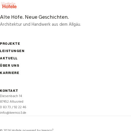
Alte Höfe. Neue Geschichten.
Architektur und Handwerk aus dem Allgäu.
PROJEKTE
LEISTUNGEN
AKTUELL
ÜBER UNS
KARRIERE
KONTAKT
Diesenbach 14
87452 Altusried
0 83 73 / 92 22 46
info@keenco3.de
©
2026
Hofele powered by keenco³